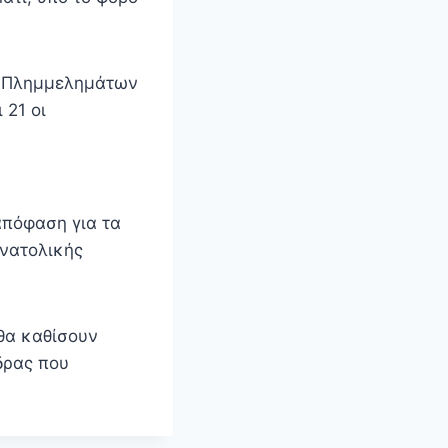
ίο Πλημμελημάτων
 21 οι
απόφαση για τα
Ανατολικής
θα καθίσουν
δρας που