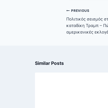
Πλοήγηση
PREVIOUS
άρθρων
Πολιτικός σεισμός σ
καταδίκη Τραμπ – Πώ
αμερικανικές εκλογ
Similar Posts