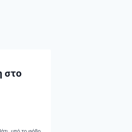
η στο
άτι, υπό το φόβο