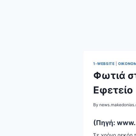
1-WEBSITE
|
ΟΙΚΟΝΟΜ
Φωτιά στ
Εφετείο
By
news.makedonias.
(Πηγή: www.
Σε χρόνο ρεκόρ π