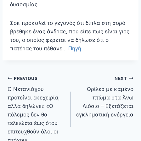
δυσοσμίας.
Σοκ προκαλεί το γεγονός ότι δίπλα στη σορό
βρέθηκε ένας άνδρας, που είπε πως είναι γιος
του, ο οποίος φέρεται να δήλωσε ότι ο
πατέρας του πέθανε…
Πηγή
Πλοήγηση
PREVIOUS
NEXT
άρθρων
Ο Νετανιάχου
Θρίλερ με καμένο
προτείνει εκεχειρία,
πτώμα στα Άνω
αλλά δηλώνει: «Ο
Λιόσια – Εξετάζεται
πόλεμος δεν θα
εγκληματική ενέργεια
τελειώσει έως ότου
επιτευχθούν όλοι οι
στόχοι»