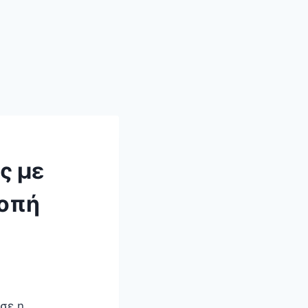
ς με
κοπή
σε η