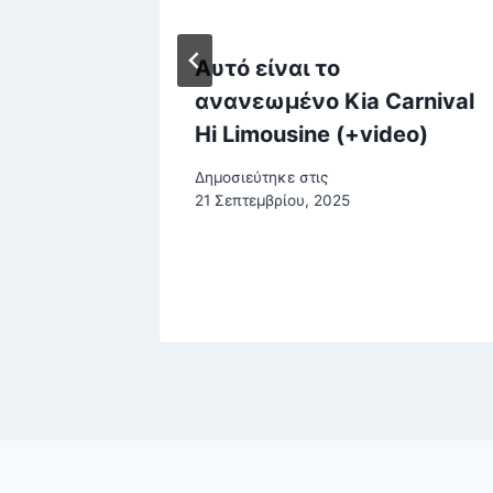
μικών:
Αυτό είναι τo
λάκης
ανανεωμένο Kia Carnival
 ποιος
Hi Limousine (+video)
Δημοσιεύτηκε στις
ξοδες
21 Σεπτεμβρίου, 2025
, 2026