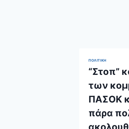
ΠΟΛΙΤΙΚΉ
“Στοπ” κ
των κομ
ΠΑΣΟΚ κ
πάρα πο
ακολουθ