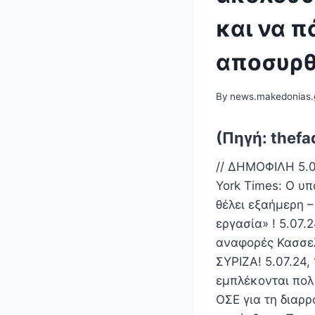
και να π
αποσυρθ
By
news.makedonias.
(Πηγή: thefa
// ΔΗΜΟΦΙΛΗ 5.07
York Times: Ο υ
θέλει εξαήμερη 
εργασία» ! 5.07.
αναφορές Κασσελ
ΣΥΡΙΖΑ! 5.07.24,
εμπλέκονται πολ
ΟΣΕ για τη διαρρ