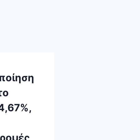
οποίηση
το
4,67%,
δρομές