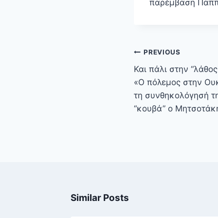
παρέμβαση Παπ
Πλοήγηση
PREVIOUS
άρθρων
Και πάλι στην “λάθος
«Ο πόλεμος στην Ουκ
τη συνθηκολόγησή τη
“κουβά” ο Μητσοτάκ
Similar Posts