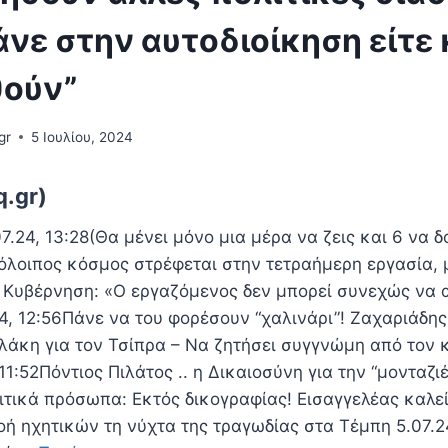
άνε στην αυτοδιοίκηση είτε 
ούν”
gr
5 Ιουλίου, 2024
q.gr)
.24, 13:28(Θα μένει μόνο μια μέρα να ζεις και 6 να δ
πόλοιπος κόσμος στρέφεται στην τετραήμερη εργασία, 
– Κυβέρνηση: «Ο εργαζόμενος δεν μπορεί συνεχώς να α
24, 12:56Πάνε να του φορέσουν “χαλινάρι”! Ζαχαριάδης
άκη για τον Τσίπρα – Να ζητήσει συγγνώμη από τον 
 11:52Πόντιος Πιλάτος .. η Δικαιοσύνη για την “μονταζι
ιτικά πρόσωπα: Εκτός δικογραφίας! Εισαγγελέας καλεί
οή ηχητικών τη νύχτα της τραγωδίας στα Τέμπη 5.07.2