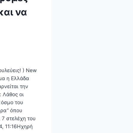
και να
ουλεύεις! ) New
μα η Ελλάδα
ρνείται την
: Λάθος οι
κόσμο του
έρα” όπου
 7 στελέχη του
4, 11:16Ηχηρή