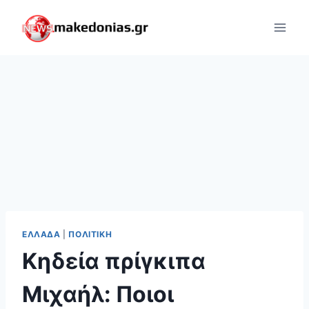
Skip
to
content
ΕΛΛΆΔΑ
|
ΠΟΛΙΤΙΚΉ
Κηδεία πρίγκιπα
Μιχαήλ: Ποιοι