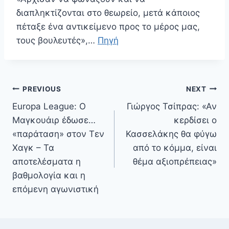
διαπληκτίζονται στο θεωρείο, μετά κάποιος
πέταξε ένα αντικείμενο προς το μέρος μας,
τους βουλευτές»,…
Πηγή
Πλοήγηση
PREVIOUS
NEXT
άρθρων
Europa League: Ο
Γιώργος Τσίπρας: «Αν
Μαγκουάιρ έδωσε…
κερδίσει ο
«παράταση» στον Τεν
Κασσελάκης θα φύγω
Χαγκ – Τα
από το κόμμα, είναι
αποτελέσματα η
θέμα αξιοπρέπειας»
βαθμολογία και η
επόμενη αγωνιστική