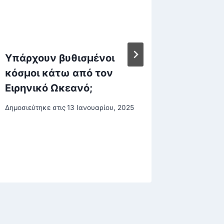
Υπάρχουν βυθισμένοι
Γάζα: 
κόσμοι κάτω από τον
πως δε
Ειρηνικό Ωκεανό;
κανένα
του πρ
Δημοσιεύτηκε στις
13 Ιανουαρίου, 2025
Δημοσιεύτη
27 Σεπτεμβ