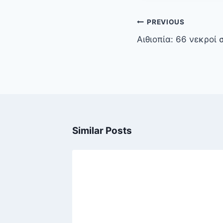
Πλοήγηση
PREVIOUS
άρθρων
Αιθιοπία: 66 νεκροί
Similar Posts