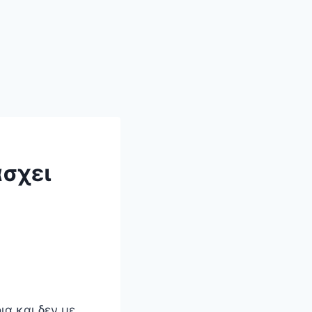
άσχει
ια και δεν με