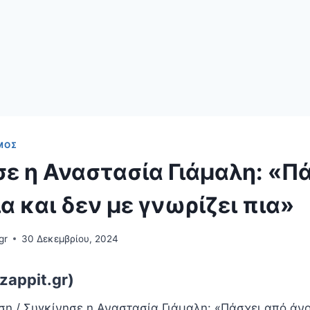
ΜΌΣ
ε η Αναστασία Γιάμαλη: «Π
α και δεν με γνωρίζει πια»
gr
30 Δεκεμβρίου, 2024
zappit.gr)
η / Συγκίνησε η Αναστασία Γιάμαλη: «Πάσχει από άνο