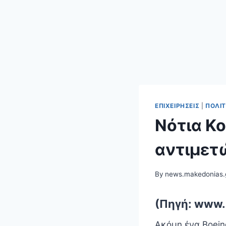
ΕΠΙΧΕΙΡΉΣΕΙΣ
|
ΠΟΛΙΤ
Νότια Κο
αντιμετ
By
news.makedonias.
(Πηγή: www.
Ακόμη ένα Boein