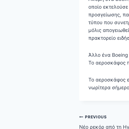
οποίο εκτελούσε
προσγείωσης, πα
τύπου που συνετ
μόλις απογειωθεί
πρακτορείο ειδή
Άλλο ένα Boeing
Το αεροσκάφος π
Το αεροσκάφος ε
νωρίτερα σήμερα
Πλοήγηση
PREVIOUS
άρθρων
Νέο ρεκόρ από τη Hyu