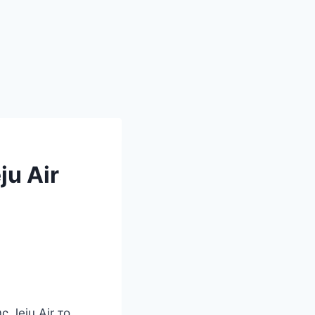
u Air
 Jeju Air το