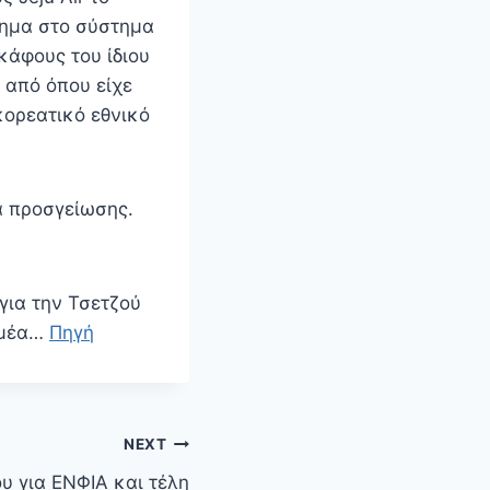
λημα στο σύστημα
κάφους του ίδιου
 από όπου είχε
κορεατικό εθνικό
α προσγείωσης.
για την Τσετζού
ομέα…
Πηγή
NEXT
υ για ΕΝΦΙΑ και τέλη