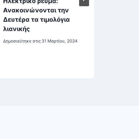
Ηλεκτρικό ρεύμα:
Σε πολ
Ανακοινώνονται την
ΣΥΡΙΖΑ
Δευτέρα τα τιμολόγια
το εξώ
λιανικής
-Οι «1
μπλοκά
Δημοσιεύτηκε στις
31 Μαρτίου, 2024
υποψηφ
Δημοσιεύτη