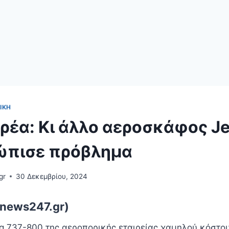
ΙΚΉ
ρέα: Κι άλλο αεροσκάφος Jej
ώπισε πρόβλημα
gr
30 Δεκεμβρίου, 2024
news247.gr)
g 737-800 της αεροπορικής εταιρείας χαμηλού κόστους