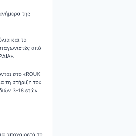
ανήμερα της
λια και το
ωταγωνιστές από
ΡΔΙΑ».
χονται στο «ROUK
α τη στήριξη του
διών 3-18 ετών
ια αποχαιρετά το