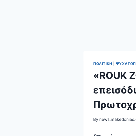
ΠΟΛΙΤΙΚΉ
|
ΨΥΧΑΓΩΓ
«ROUK Z
επεισόδ
Πρωτοχρ
By
news.makedonias.