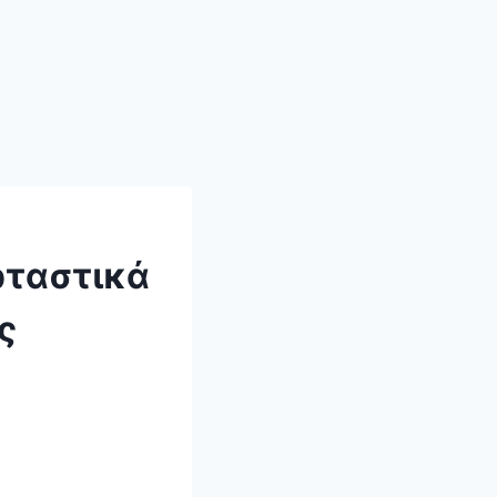
ρταστικά
ς