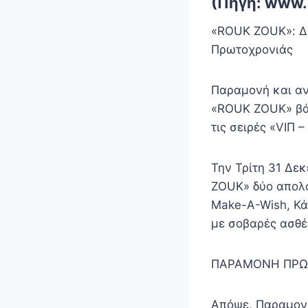
(Πηγή: www.
«ROUK ZOUK»: Δυ
Πρωτοχρονιάς
Παραμονή και αν
«ROUK ZOUK» βά
τις σειρές «VIΠ
Την Τρίτη 31 Δεκ
ZOUK» δύο απολα
Make-A-Wish, Κά
με σοβαρές ασθέ
ΠΑΡΑΜΟΝΗ ΠΡΩ
Απόψε, Παραμονή