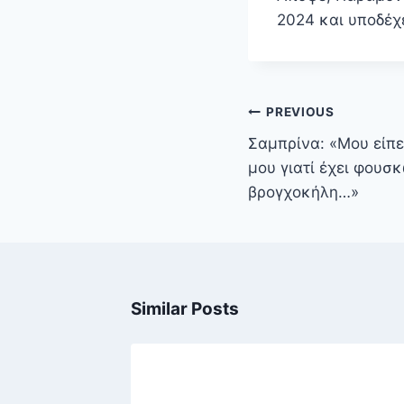
2024 και υποδέχ
Πλοήγηση
PREVIOUS
άρθρων
Σαμπρίνα: «Μου είπε
μου γιατί έχει φουσ
βρογχοκήλη…»
Similar Posts