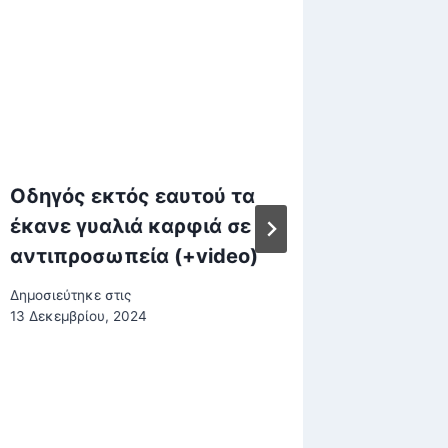
Οδηγός εκτός εαυτού τα
Μήνυση
έκανε γυαλιά καρφιά σε
Κικίλι
αντιπροσωπεία (+video)
στο X 
Δημοσιεύτηκε στις
Δημοσιεύτη
13 Δεκεμβρίου, 2024
6 Φεβρουα