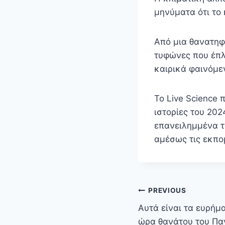
μηνύματα ότι το
Από μια θανατηφ
τυφώνες που έπλ
καιρικά φαινόμε
Το Live Science 
ιστορίες του 20
επανειλημμένα τ
αμέσως τις εκπο
Πλοήγηση
PREVIOUS
άρθρων
Αυτά είναι τα ευρήμ
ώρα θανάτου του Πα