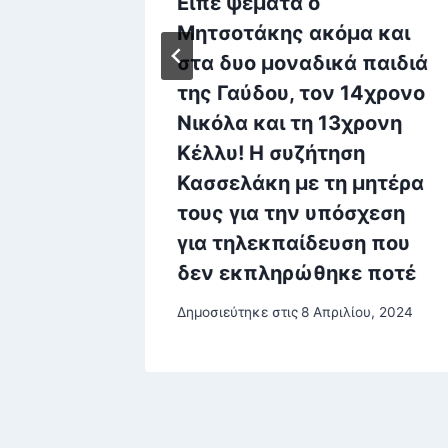
ατικό
Είπε ψέματα ο
ομικός
Μητσοτάκης ακόμα και
ό
στα δυο μοναδικά παιδιά
το
της Γαύδου, τον 14χρονο
Νικόλα και τη 13χρονη
Κέλλυ! Η συζήτηση
ου, 2024
Κασσελάκη με τη μητέρα
τους για την υπόσχεση
για τηλεκπαίδευση που
δεν εκπληρώθηκε ποτέ
Δημοσιεύτηκε στις
8 Απριλίου, 2024