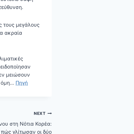
τεύθυνση.
ς τους μεγάλους
τα ακραία
λιματικές
οειδοποίησαν
δεν μειώσουν
ακόμη…
Πηγή
NEXT
νου στη Νότια Κορέα:
ί πώς γλίτωσαν οι δύο