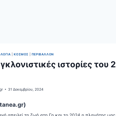
ΟΛΟΓΊΑ
|
ΚΌΣΜΟΣ
|
ΠΕΡΙΒΆΛΛΟΝ
υγκλονιστικές ιστορίες του 
gr
31 Δεκεμβρίου, 2024
tanea.gr)
γή απειλεί τη ζωή στη Γη και το 2024 η πλανήτης μας