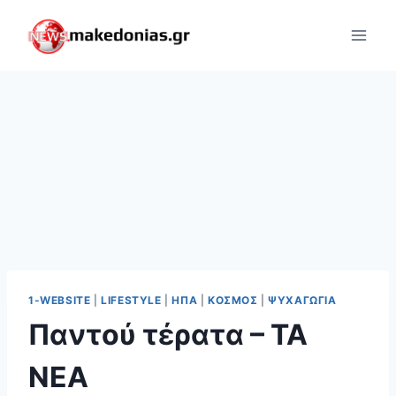
Skip
to
content
1-WEBSITE
|
LIFESTYLE
|
ΗΠΑ
|
ΚΌΣΜΟΣ
|
ΨΥΧΑΓΩΓΊΑ
Παντού τέρατα – ΤΑ
ΝΕΑ