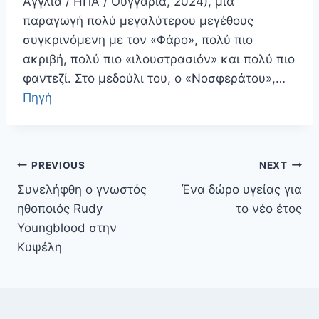
Aγγλία / ΗΠΑ / Ουγγαρία, 2024), μια
παραγωγή πολύ μεγαλύτερου μεγέθους
συγκρινόμενη με τον «Φάρο», πολύ πιο
ακριβή, πολύ πιο «ιλουστρασιόν» και πολύ πιο
φαντεζί. Στο μεδούλι του, ο «Νοσφεράτου»,…
Πηγή
Πλοήγηση
PREVIOUS
NEXT
άρθρων
Συνελήφθη ο γνωστός
Ένα δώρο υγείας για
ηθοποιός Rudy
το νέο έτος
Youngblood στην
Κυψέλη