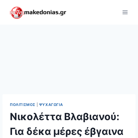
Skip
to
content
ΠΟΛΙΤΙΣΜΌΣ
|
ΨΥΧΑΓΩΓΊΑ
Νικολέττα Βλαβιανού:
Για δέκα μέρες έβγαινα