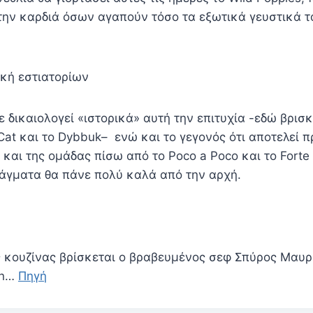
την καρδιά όσων αγαπούν τόσο τα εξωτικά γευστικά τα
κή εστιατορίων
 δικαιολογεί «ιστορικά» αυτή την επιτυχία -εδώ βρισ
y Cat και το Dybbuk– ενώ και το γεγονός ότι αποτελεί 
και της ομάδας πίσω από το Poco a Poco και το Forte
πράγματα θα πάνε πολύ καλά από την αρχή.
ης κουζίνας βρίσκεται ο βραβευμένος σεφ Σπύρος Μαυ
an…
Πηγή