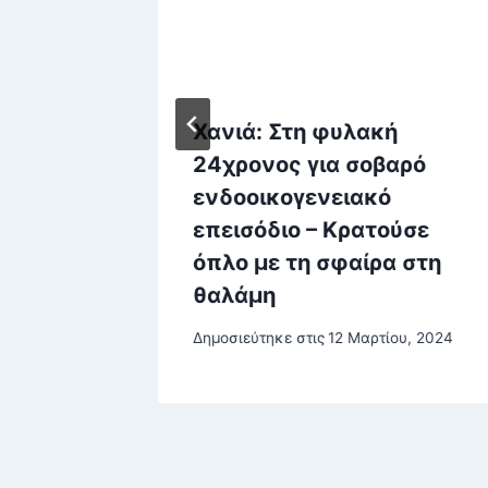
υ:
Χανιά: Στη φυλακή
απάνε
24χρονος για σοβαρό
α είσαι
ενδοοικογενειακό
υς»
επεισόδιο – Κρατούσε
όπλο με τη σφαίρα στη
ίου, 2026
θαλάμη
Δημοσιεύτηκε στις
12 Μαρτίου, 2024