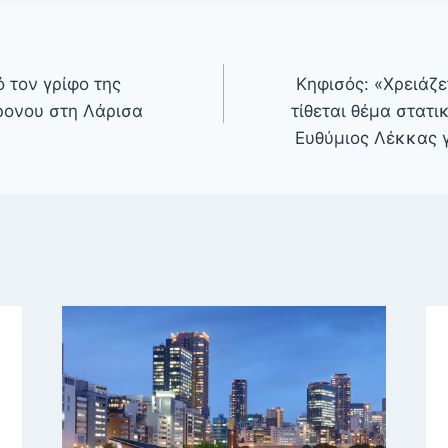
 τον γρίφο της
Κηφισός: «Χρειάζε
ρονου στη Λάρισα
τίθεται θέμα στατι
Ευθύμιος Λέκκας γ