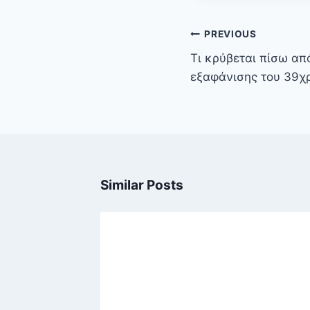
Πλοήγηση
PREVIOUS
άρθρων
Τι κρύβεται πίσω από
εξαφάνισης του 39χ
Similar Posts