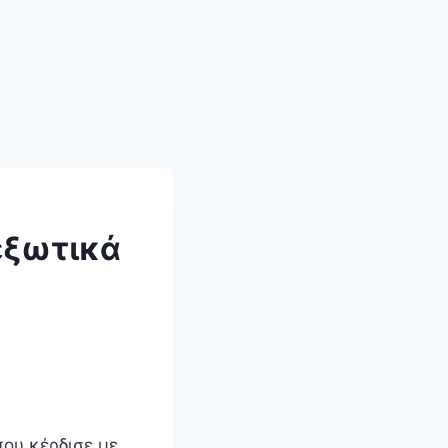
 εξωτικά
που κέρδισε με