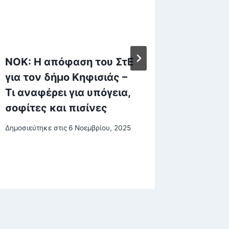
ΝΟΚ: Η απόφαση του ΣτΕ
Καύσιμ
για τον δήμο Κηφισιάς –
ορόσημ
Τι αναφέρει για υπόγεια,
πυρηνι
σοφίτες και πισίνες
Δημοσιεύτη
Δημοσιεύτηκε στις
6 Νοεμβρίου, 2025