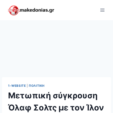
Skip
to
content
1-WEBSITE
|
ΠΟΛΙΤΙΚΉ
Μετωπική σύγκρουση
Όλαφ Σολτς με τον Ίλον