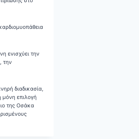
πιβίωσης στο
 καρδιομυοπάθεια
νη ενισχύει την
, την
νηρή διαδικασία,
η μόνη επιλογή
μιο της Οσάκα
ορισμένους