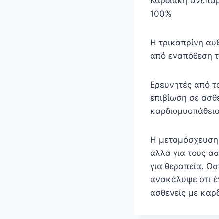
Καρδιακή ανεπάρ
100%
Η τρικαπρίνη αυ
από εναπόθεση τ
Ερευνητές από τ
επιβίωση σε ασθ
καρδιομυοπάθεια
Η μεταμόσχευση 
αλλά για τους ασ
για θεραπεία. Ω
ανακάλυψε ότι έ
ασθενείς με κα