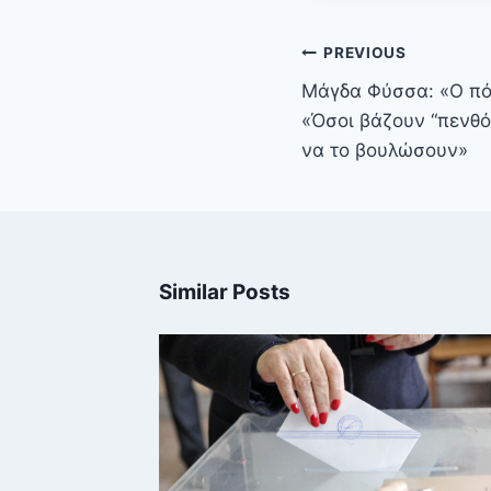
Πλοήγηση
PREVIOUS
άρθρων
Μάγδα Φύσσα: «Ο πό
«Όσοι βάζουν “πενθ
να το βουλώσουν»
Similar Posts