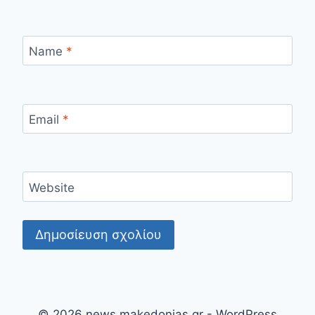
Name
*
Email
*
Website
© 2026 news.makedonias.gr - WordPress