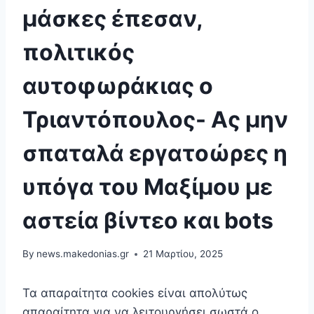
μάσκες έπεσαν,
πολιτικός
αυτοφωράκιας ο
Τριαντόπουλος- Aς μην
σπαταλά εργατοώρες η
υπόγα του Μαξίμου με
αστεία βίντεο και bots
By
news.makedonias.gr
21 Μαρτίου, 2025
Τα απαραίτητα cookies είναι απoλύτως
απαραίτητα για να λειτουργήσει σωστά ο