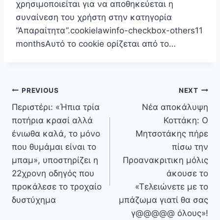
χρησιμοποιείται για να αποθηκεύεται η
συναίνεση του χρήστη στην κατηγορία
“Απαραίτητα”.cookielawinfo-checkbox-others11
monthsΑυτό το cookie ορίζεται από το…
Πλοήγηση
PREVIOUS
NEXT
άρθρων
Περιστέρι: «Ήπια τρία
Νέα αποκάλυψη
ποτήρια κρασί αλλά
Κοττάκη: Ο
ένιωθα καλά, το μόνο
Μητσοτάκης πήρε
που θυμάμαι είναι το
πίσω την
μπαμ», υποστηρίζει η
Προανακριτικη μόλις
22χρονη οδηγός που
άκουσε το
προκάλεσε το τροχαίο
«Τελειώνετε με το
δυστύχημα
μπάζωμα γιατί θα σας
γ@@@@@ όλους»!