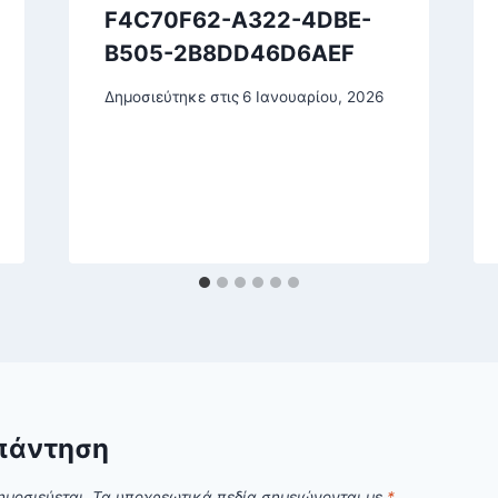
F4C70F62-A322-4DBE-
B505-2B8DD46D6AEF
Δημοσιεύτηκε στις
6 Ιανουαρίου, 2026
πάντηση
ημοσιεύεται.
Τα υποχρεωτικά πεδία σημειώνονται με
*