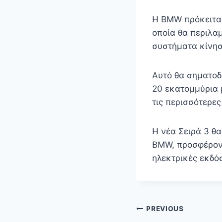
Η BMW πρόκειται
οποία θα περιλα
συστήματα κίνησ
Αυτό θα σηματοδο
20 εκατομμύρια 
τις περισσότερε
Η νέα Σειρά 3 θ
BMW, προσφέροντ
ηλεκτρικές εκδό
Πλοήγηση
PREVIOUS
άρθρων