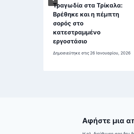
ο
Τραγωδία στα Τρίκαλα:
ι
Βρέθηκε και η πέμπτη
οκ άουτ
σορός στο
ου
κατεστραμμένο
εργοστάσιο
υ, 2026
Δημοσιεύτηκε στις
26 Ιανουαρίου, 2026
Αφήστε μια α
Η ηλ. διεύθυνση σας δεν δ