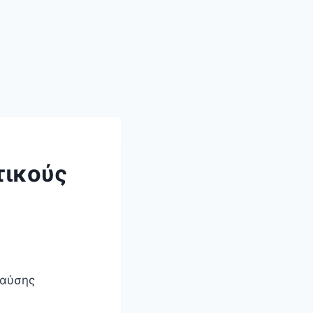
τικούς
καύσης