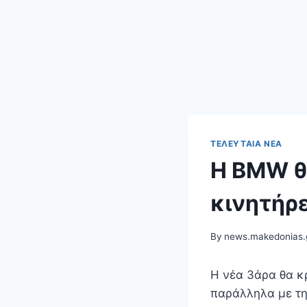
ΤΕΛΕΥΤΑΊΑ ΝΈΑ
Η BMW θα
κινητήρ
By
news.makedonias.
Η νέα 3άρα θα κ
παράλληλα με τη