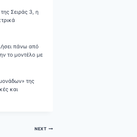
της Σειράς 3, η
κτρικά
υλήσει πάνω από
ην το μοντέλο με
 μονάδων» της
κές και
NEXT