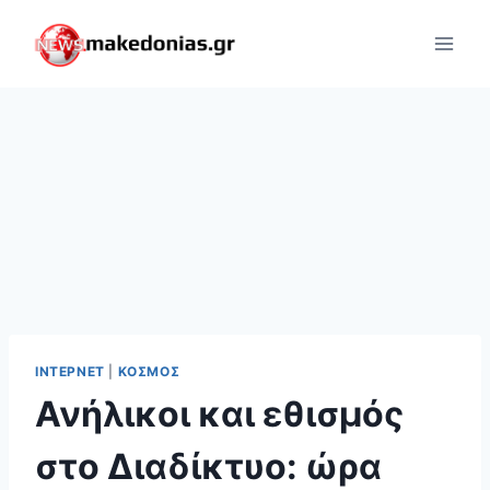
Skip
to
content
ΊΝΤΕΡΝΕΤ
|
ΚΌΣΜΟΣ
Ανήλικοι και εθισμός
στο Διαδίκτυο: ώρα