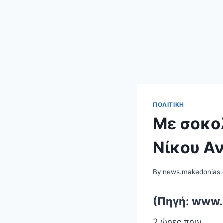
ΠΟΛΙΤΙΚΉ
Με σοκο
Νίκου Α
By
news.makedonias.
(Πηγή: www.
2 ώρες πριν