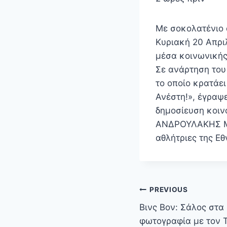
Με σοκολατένιο 
Κυριακή 20 Απρι
μέσα κοινωνικής
Σε ανάρτηση του
το οποίο κρατάει
Ανέστη!», έγραψε
δημοσίευση κοινο
ΑΝΔΡΟΥΛΑΚΗΣ Μο
αθλήτριες της Ε
Πλοήγηση
PREVIOUS
άρθρων
Βινς Βον: Σάλος στα 
φωτογραφία με τον 