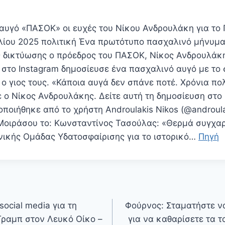
αυγό «ΠΑΣΟΚ» οι ευχές του Νίκου Ανδρουλάκη για το 
λίου 2025 πολιτική Ένα πρωτότυπο πασχαλινό μήνυμα
 δικτύωσης ο πρόεδρος του ΠΑΣΟΚ, Νίκος Ανδρουλάκ
 στο Instagram δημοσίευσε ένα πασχαλινό αυγό με τ
 ο γιος τους. «Κάποια αυγά δεν σπάνε ποτέ. Χρόνια πο
 ο Νίκος Ανδρουλάκης. Δείτε αυτή τη δημοσίευση στο 
ποιήθηκε από το χρήστη Androulakis Nikos (@androula
ιράσου το: Κωνσταντίνος Τασούλας: «Θερμά συγχαρη
θνικής Ομάδας Υδατοσφαίρισης για το ιστορικό…
Πηγή
social media για τη
Φούρνος: Σταματήστε να
Τραμπ στον Λευκό Οίκο –
για να καθαρίσετε τα τ