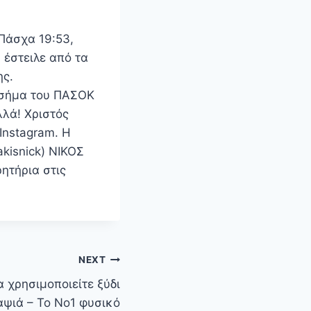
Πάσχα 19:53,
 έστειλε από τα
ης.
ο σήμα του ΠΑΣΟΚ
λλά! Χριστός
Instagram. Η
kisnick) ΝΙΚΟΣ
τήρια στις
NEXT
 χρησιμοποιείτε ξύδι
αψιά – Το Νο1 φυσικό