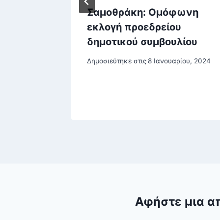
η: Αν
Σαμοθράκη: Ομόφωνη
υ
εκλογή προεδρείου
ί να
δημοτικού συμβουλίου
Δημοσιεύτηκε στις
8 Ιανουαρίου, 2024
ου, 2024
Αφήστε μια α