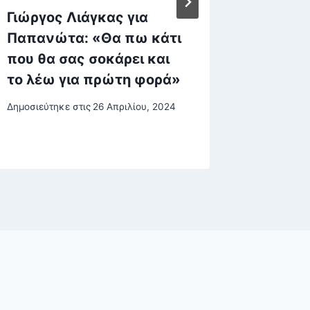
Γιώργος Λιάγκας για
Νέος Κ
Παπανώτα: «Θα πω κάτι
τον 44
που θα σας σοκάρει και
από 97
το λέω για πρώτη φορά»
άντεξε
θωρακι
Δημοσιεύτηκε στις
26 Απριλίου, 2024
Δημοσιεύτη