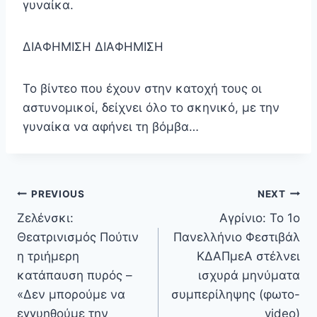
γυναίκα.
ΔΙΑΦΗΜΙΣΗ ΔΙΑΦΗΜΙΣΗ
Το βίντεο που έχουν στην κατοχή τους οι
αστυνομικοί, δείχνει όλο το σκηνικό, με την
γυναίκα να αφήνει τη βόμβα…
Πλοήγηση
PREVIOUS
NEXT
άρθρων
Ζελένσκι:
Αγρίνιο: Το 1ο
Θεατρινισμός Πούτιν
Πανελλήνιο Φεστιβάλ
η τριήμερη
ΚΔΑΠμεΑ στέλνει
κατάπαυση πυρός –
ισχυρά μηνύματα
«Δεν μπορούμε να
συμπερίληψης (φωτο-
εγγυηθούμε την
video)