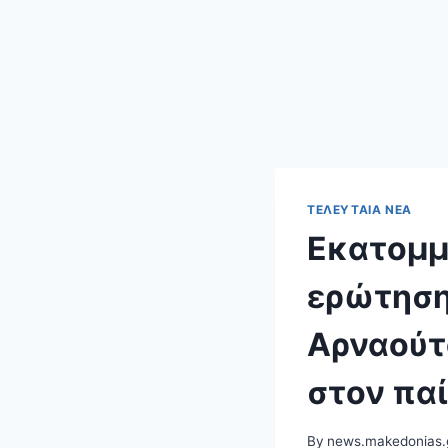
ΤΕΛΕΥΤΑΊΑ ΝΈΑ
Εκατομμ
ερώτηση
Αρναούτ
στον πα
By
news.makedonias.