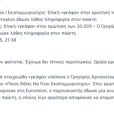
α / Εκατομμυριούχος: Επική «γκάφα» στην ερώτηση τ
τογλου έδωσε λάθος πληροφορία στον παίκτη
: Επική «γκάφα» στην ερώτηση των 20.000 – Ο Γρηγό
ωσε λάθος πληροφορία στον παίκτη
5, 21:38
 φαίνεται. Έχουμε δει τέτοιες περιπτώσεις. Ωραία ερ
λά στοιχειώδη «γκάφα» υπέπεσε ο Γρηγόρης Αρναούτο
του «Ποιος Θέλει Να Γίνει Εκατομμυριούχος». Στην ερ
φορούσε στη Eurovision, ο παρουσιαστής έδωσε μία αν
 παίκτη, ο οποίος λίγο αργότερα αποφάσισε να σταματ