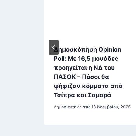
ή 5
Δημοσκόπηση Opinion
ΛΑΣ –
Poll: Με 16,5 μονάδες
 drone
προηγείται η ΝΔ του
ΠΑΣΟΚ – Πόσοι θα
Γραμμής
ψήφιζαν κόμματα από
ς
Τσίπρα και Σαμαρά
βρίου, 2025
Δημοσιεύτηκε στις
13 Νοεμβρίου, 2025