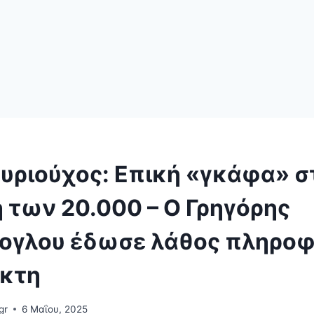
υριούχος: Επική «γκάφα» σ
 των 20.000 – Ο Γρηγόρης
ογλου έδωσε λάθος πληροφ
ίκτη
gr
6 Μαΐου, 2025