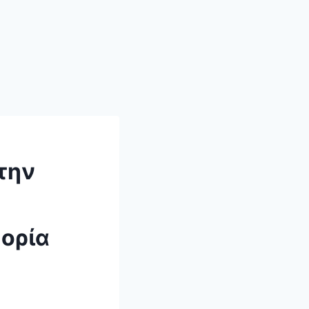
την
ορία