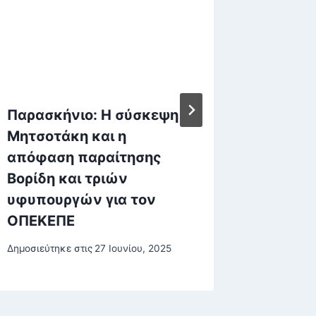
Παρασκήνιο: Η σύσκεψη
Κατερί
Μητσοτάκη και η
φωτογ
απόφαση παραίτησης
των κα
Βορίδη και τριών
διακοπ
υφυπουργών για τον
φως»
ΟΠΕΚΕΠΕ
Δημοσιεύτη
Δημοσιεύτηκε στις
27 Ιουνίου, 2025