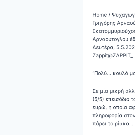
Home / Ψυχαγωγί
Γρηγόρης Αρναού
Εκατομμυριούχος
Αρναούτογλου έδ
Δευτέρα, 5.5.202
Zappit@ZAPPIT_
“Πολύ… κουλό μου
Σε μία μικρή αλ
(5/5) επεισόδιο 
ευρώ, η οποία α
πληροφορία στον
πάρει το ρίσκο…