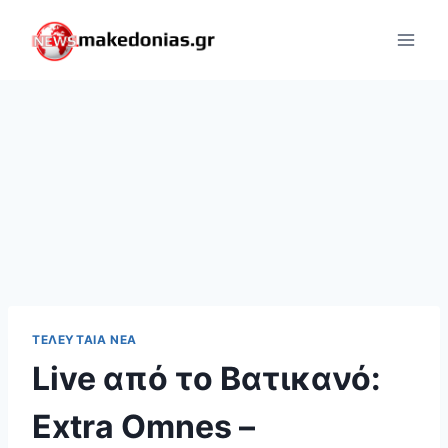
Skip
to
content
ΤΕΛΕΥΤΑΊΑ ΝΈΑ
Live από το Βατικανό:
Extra Omnes –