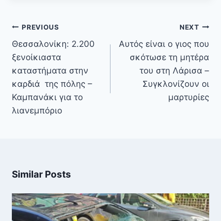
Πλοήγηση
PREVIOUS
NEXT
άρθρων
Θεσσαλονίκη: 2.200
Αυτός είναι ο γιος που
ξενοίκιαστα
σκότωσε τη μητέρα
καταστήματα στην
του στη Λάρισα –
καρδιά της πόλης –
Συγκλονίζουν οι
Καμπανάκι για το
μαρτυρίες
λιανεμπόριο
Similar Posts