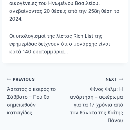
οικογένειες του Ηνωμένου Βασιλείου,
ανεβαίνοντας 20 θέσεις από την 258η θέση το
2024.
Οι υπολογισμοί της λίστας Rich List της
εφημερίδας δείχνουν ότι ο μονάρχης είναι
κατά 140 εκατομμύρια…
Πλοήγηση
PREVIOUS
NEXT
άρθρων
Άστατος ο καιρός το
Φίνος Φιλμ: Η
Σάββατο – Πού θα
ανάρτηση – αφιέρωμα
σημειωθούν
για τα 17 χρόνια από
καταιγίδες
τον θάνατο της Καίτης
Πάνου