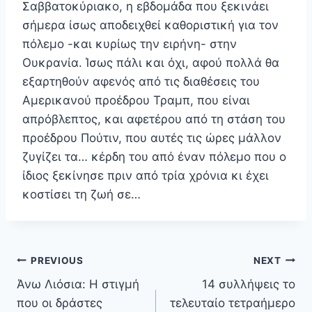
Σαββατοκύριακο, η εβδομάδα που ξεκινάει
σήμερα ίσως αποδειχθεί καθοριστική για τον
πόλεμο -και κυρίως την ειρήνη- στην
Ουκρανία. Ίσως πάλι και όχι, αφού πολλά θα
εξαρτηθούν αφενός από τις διαθέσεις του
Αμερικανού προέδρου Τραμπ, που είναι
απρόβλεπτος, και αφετέρου από τη στάση του
προέδρου Πούτιν, που αυτές τις ώρες μάλλον
ζυγίζει τα… κέρδη του από έναν πόλεμο που ο
ίδιος ξεκίνησε πριν από τρία χρόνια κι έχει
κοστίσει τη ζωή σε…
Πλοήγηση
PREVIOUS
NEXT
άρθρων
Άνω Λιόσια: Η στιγμή
14 συλλήψεις το
που οι δράστες
τελευταίο τετραήμερο