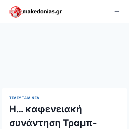
Skip
to
content
ΤΕΛΕΥΤΑΊΑ ΝΈΑ
Η… καφενειακή
συνάντηση Τραμπ-