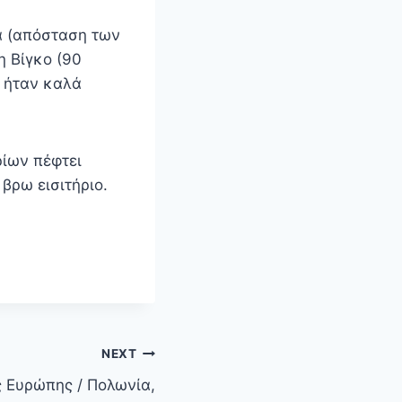
α (απόσταση των
η Βίγκο (90
, ήταν καλά
ρίων πέφτει
βρω εισιτήριο.
NEXT
ς Ευρώπης / Πολωνία,