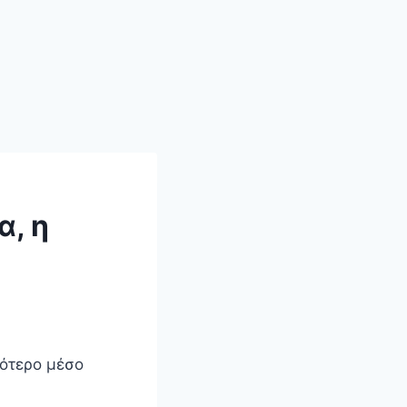
α, η
νότερο μέσο