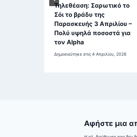
Τηλεθέαση: Σαρωτικό το
Σόι το βράδυ της
Παρασκευής 3 Απριλίου –
ου, 2026
Πολύ υψηλά ποσοστά για
τον Alpha
Δημοσιεύτηκε στις
4 Απριλίου, 2026
Αφήστε μια α
Η ηλ. διεύθυνση σας δεν δ