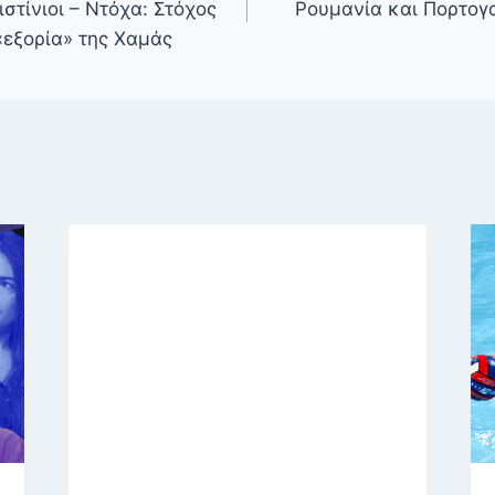
στίνιοι – Ντόχα: Στόχος
Ρουμανία και Πορτογα
«εξορία» της Χαμάς