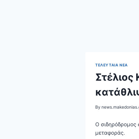
ΤΕΛΕΥΤΑΊΑ ΝΈΑ
Στέλιος 
κατάθλι
By
news.makedonias.
Ο σιδηρόδρομος σ
μεταφοράς.