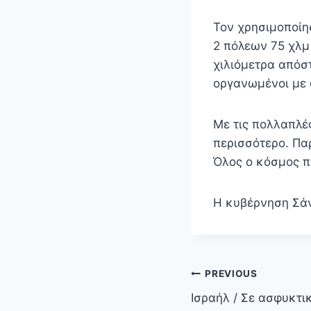
Τον χρησιμοποίη
2 πόλεων 75 χλμ 
χιλιόμετρα απόστ
οργανωμένοι με 
Με τις πολλαπλές
περισσότερο. Παρ
Όλος ο κόσμος πα
Η κυβέρνηση Σάν
Πλοήγηση
PREVIOUS
άρθρων
Ισραήλ / Σε ασφυκτι