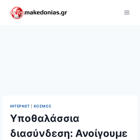
Skip
to
content
ΊΝΤΕΡΝΕΤ
|
ΚΌΣΜΟΣ
Υποθαλάσσια
διασύνδεση: Ανοίγουμε