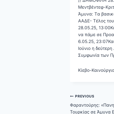
// ΔΗΜΟΦΙΛΗ 28.0
Μεντβέντεφ-Κριτ
Άμυνα: Tα βασικ
ΑΑΔΕ- Τέλος του
28.05.25, 13:00
να πάμε σε Προα
6.05.25, 23:07Κα
Ιούνιο η δεύτερ
Συμφωνία των Π
Κίεβο-Καινούργι
Πλοήγηση
PREVIOUS
άρθρων
Φαραντούρης: «Πανη
Τουρκίας σε Άμυνα 