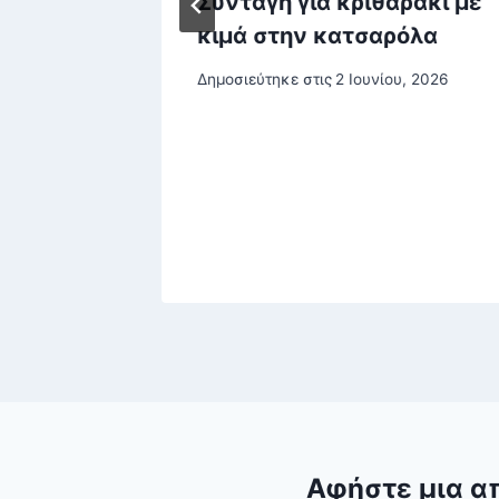
ση για
Συνταγή για κριθαράκι με
κιμά στην κατσαρόλα
σκι και
Δημοσιεύτηκε στις
2 Ιουνίου, 2026
ην
 Τραμπ
στου, 2025
Αφήστε μια α