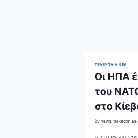
ΤΕΛΕΥΤΑΊΑ ΝΈΑ
Οι ΗΠΑ έ
του NAT
στο Κίεβ
By
news.makedonias.