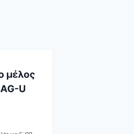
o μέλος
SAG-U