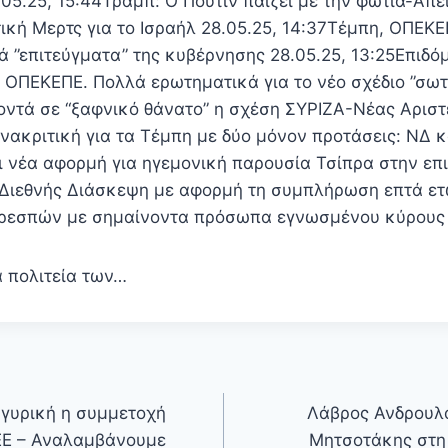
5.25, 15:44Τραμπ: Ο Πούτιν παίζει με την φωτιά-Απει
ική Μερτς για το Ισραήλ 28.05.25, 14:37Τέμπη, ΟΠΕΚ
ά ”επιτεύγματα” της κυβέρνησης 28.05.25, 13:25Επιδ
 ΟΠΕΚΕΠΕ. Πολλά ερωτηματικά για το νέο σχέδιο ”σωτ
Κοντά σε “ξαφνικό θάνατο” η σχέση ΣΥΡΙΖΑ-Νέας Αριστ
νακριτική για τα Τέμπη με δύο μόνον προτάσεις: ΝΔ 
ι νέα αφορμή για ηγεμονική παρουσία Τσίπρα στην επ
η Διεθνής Διάσκεψη με αφορμή τη συμπλήρωση επτά ετ
ρεσπών με σημαίνοντα πρόσωπα εγνωσμένου κύρους
α πολιτεία των…
γυρική η συμμετοχή
Λάβρος Ανδρουλ
ΕΕ – Αναλαμβάνουμε
Μητσοτάκης στη 