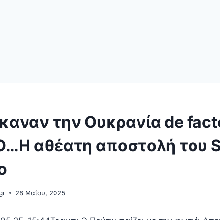
καναν την Ουκρανία de fact
O…Η αθέατη αποστολή του 
ο
gr
28 Μαΐου, 2025