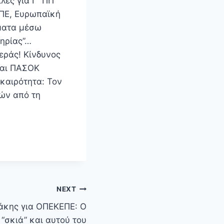
λές για Γ΄ ΠΠ
ΕΠΕ, Ευρωπαϊκή
όματα μέσω
ηρίας”…
εράς! Κίνδυνος
και ΠΑΣΟΚ
ικαιρότητα: Τον
ών από τη
NEXT
άκης για ΟΠΕΚΕΠΕ: Ο
“σκιά” και αυτού του