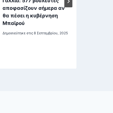
Γαλλία: 577 βουλευτές
Στο λιμ
αποφασίζουν σήμερα αν
Θεσσαλ
θα πέσει η κυβέρνηση
κομβόι
Μπαϊρού
Απέκλε
πύλη ε
Δημοσιεύτηκε στις
8 Σεπτεμβρίου, 2025
– Δείτε
Δημοσιεύτη