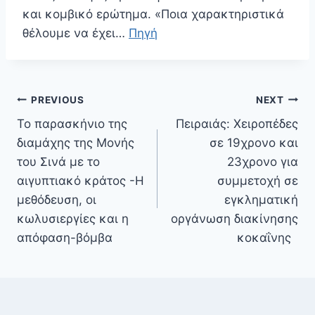
και κομβικό ερώτημα. «Ποια χαρακτηριστικά
θέλουμε να έχει…
Πηγή
Πλοήγηση
PREVIOUS
NEXT
άρθρων
Το παρασκήνιο της
Πειραιάς: Χειροπέδες
διαμάχης της Μονής
σε 19χρονο και
του Σινά με το
23χρονο για
αιγυπτιακό κράτος -Η
συμμετοχή σε
μεθόδευση, οι
εγκληματική
κωλυσιεργίες και η
οργάνωση διακίνησης
απόφαση-βόμβα
κοκαΐνης