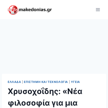
Skip
to
content
ΕΛΛΆΔΑ
|
ΕΠΙΣΤΉΜΗ ΚΑΙ ΤΕΧΝΟΛΟΓΊΑ
|
ΥΓΕΊΑ
Χρυσοχοΐδης: «Νέα
φιλοσοφία για μια