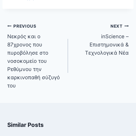
Πλοήγηση
PREVIOUS
NEXT
άρθρων
Νεκρός και ο
inScience –
87χρονος που
Επιστημονικά &
πυροβόλησε στο
Τεχνολογικά Νέα
νοσοκομείο του
Ρεθύμνου την
καρκινοπαθή σύζυγό
του
Similar Posts