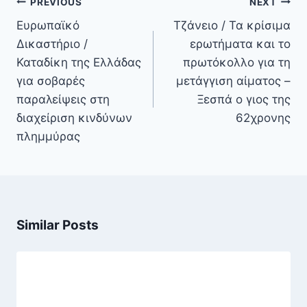
Πλοήγηση
PREVIOUS
NEXT
άρθρων
Ευρωπαϊκό
Τζάνειο / Τα κρίσιμα
Δικαστήριο /
ερωτήματα και το
Καταδίκη της Ελλάδας
πρωτόκολλο για τη
για σοβαρές
μετάγγιση αίματος –
παραλείψεις στη
Ξεσπά ο γιος της
διαχείριση κινδύνων
62χρονης
πλημμύρας
Similar Posts