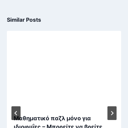
Similar Posts
Μαθηματικό παζλ μόνο για
ιδιοφυΐες – Μπορείτε να βρείτε