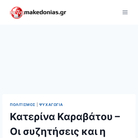
Skip
to
content
ΠΟΛΙΤΙΣΜΌΣ
|
ΨΥΧΑΓΩΓΊΑ
Κατερίνα Καραβάτου –
Οι συζητήσεις και η