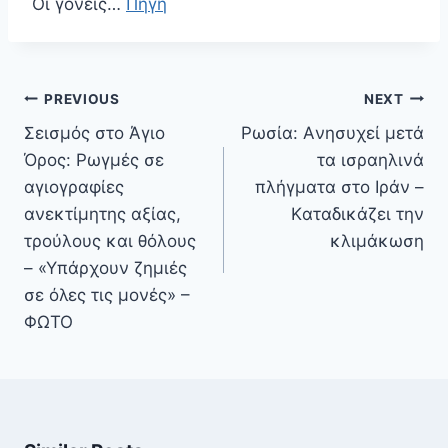
Οι γονείς…
Πηγή
Πλοήγηση
PREVIOUS
NEXT
άρθρων
Σεισμός στο Άγιο
Ρωσία: Aνησυχεί μετά
Όρος: Ρωγμές σε
τα ισραηλινά
αγιογραφίες
πλήγματα στο Ιράν –
ανεκτίμητης αξίας,
Kαταδικάζει την
τρούλους και θόλους
κλιμάκωση
– «Υπάρχουν ζημιές
σε όλες τις μονές» –
ΦΩΤΟ