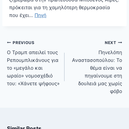
πρόκειται για τη χαμηλότερη θερμοκρασία
που έχει…
Πηγή
Πλοήγηση
PREVIOUS
NEXT
άρθρων
Ο Τραμπ απειλεί τους
Πηνελόπη
Ρεπουμπλικάνους για
Αναστασοπούλου: Το
το «μεγάλο και
θέμα είναι να
ωραίο» νομοσχέδιό
πηγαίνουμε στη
του: «Χάνετε ψήφους»
δουλειά μας χωρίς
φόβο
Similar Posts