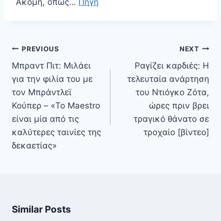
Ακόμη, όπως…
Πηγή
Πλοήγηση
PREVIOUS
NEXT
άρθρων
Μπραντ Πιτ: Μιλάει
Ραγίζει καρδιές: Η
για την φιλία του με
τελευταία ανάρτηση
τον Μπράντλεϊ
του Ντιόγκο Ζότα,
Κούπερ – «To Maestro
ώρες πριν βρει
είναι μία από τις
τραγικό θάνατο σε
καλύτερες ταινίες της
τροχαίο [βίντεο]
δεκαετίας»
Similar Posts