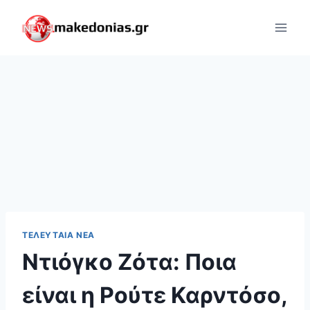
Skip
to
content
ΤΕΛΕΥΤΑΊΑ ΝΈΑ
Ντιόγκο Ζότα: Ποια
είναι η Ρούτε Καρντόσο,