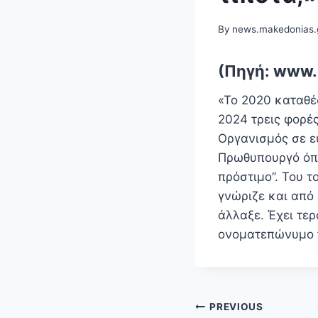
By
news.makedonias.
(Πηγή: www.
«Το 2020 καταθέ
2024 τρεις φορές
Οργανισμός σε ε
Πρωθυπουργό όπο
πρόστιμο”. Του τ
γνώριζε και από 
άλλαξε. Έχει τερ
ονοματεπώνυμο 
Πλοήγηση
PREVIOUS