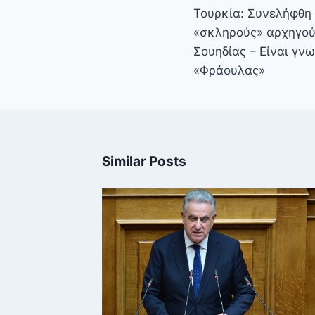
άρθρων
Τουρκία: Συνελήφθη 
«σκληρούς» αρχηγού
Σουηδίας – Είναι γν
«Φράουλας»
Similar Posts