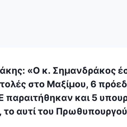
άκης: «Ο κ. Σημανδράκος έ
τολές στο Μαξίμου, 6 πρόεδ
 παραιτήθηκαν και 5 υπουρ
, το αυτί του Πρωθυπουργο