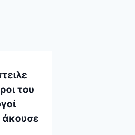
στειλε
ροι του
γοί
ύ άκουσε