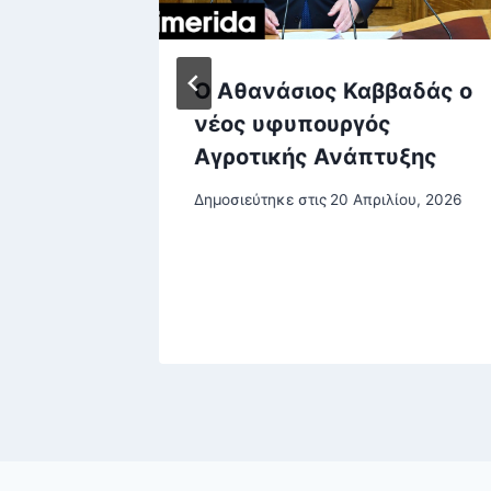
4DBE-
Ο Αθανάσιος Καββαδάς ο
AEF
νέος υφυπουργός
Αγροτικής Ανάπτυξης
ου, 2026
Δημοσιεύτηκε στις
20 Απριλίου, 2026