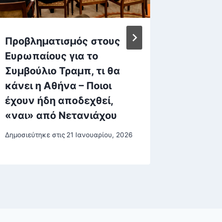
Προβληματισμός στους
Σπύρος
Ευρωπαίους για το
Πέθανε
Συμβούλιο Τραμπ, τι θα
δημοσι
κάνει η Αθήνα – Ποιοι
Δημοσιεύτη
έχουν ήδη αποδεχθεί,
«ναι» από Νετανιάχου
Δημοσιεύτηκε στις
21 Ιανουαρίου, 2026