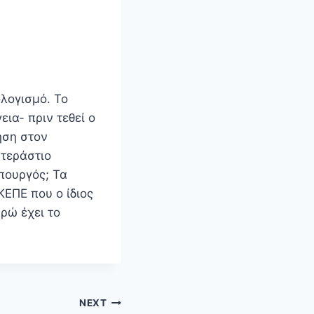
λογισμό. Το
ια- πριν τεθεί ο
ηση στον
 τεράστιο
πουργός; Τα
ΚΕΠΕ που ο ίδιος
υρώ έχει το
NEXT