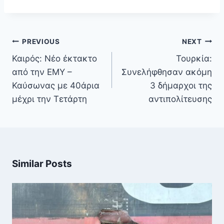
Πλοήγηση
PREVIOUS
NEXT
άρθρων
Καιρός: Νέο έκτακτο
Τουρκία:
από την ΕΜΥ –
Συνελήφθησαν ακόμη
Καύσωνας με 40άρια
3 δήμαρχοι της
μέχρι την Τετάρτη
αντιπολίτευσης
Similar Posts