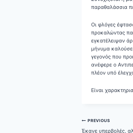
παραθαλάσσια πε
Οι φλόγες έφτασα
προκαλώντας παν
εγκατέλειψαν άρο
μήνυμα καλούσε 
γεγονός που προ
ανέφερε ο Αντιπ
πλέον υπό έλεγχ
Είναι χαρακτηρι
Πλοήγηση
PREVIOUS
άρθρων
Έκανε υπερβολές, αλ