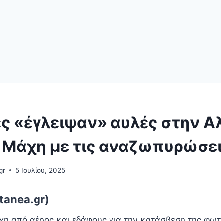
ες «έγλειψαν» αυλές στην Α
 Μάχη με τις αναζωπυρώσε
gr
5 Ιουλίου, 2025
tanea.gr)
άχη από αέρος και εδάφους για την κατάσβεση της φωτ