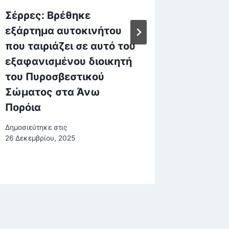
Σέρρες: Βρέθηκε
Αντών
εξάρτημα αυτοκινήτου
Καφετζ
που ταιριάζει σε αυτό του
«Συνει
εξαφανισμένου διοικητή
είμαι 
του Πυροσβεστικού
προβλή
Σώματος στα Άνω
αναζήτ
Πορόια
Δημοσιεύτη
Δημοσιεύτηκε στις
26 Δεκεμβρίου, 2025