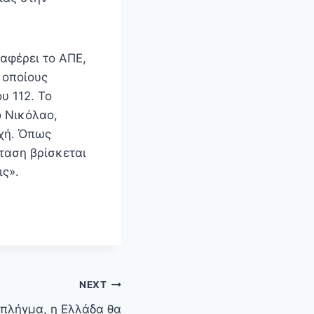
αφέρει το ΑΠΕ,
 οποίους
υ 112. Το
 Νικόλαο,
οχή. Όπως
ταση βρίσκεται
ς».
NEXT
 πλήγμα, η Ελλάδα θα