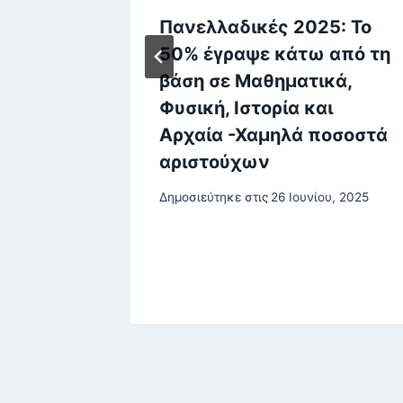
όθηκε
Πανελλαδικές 2025: Το
50% έγραψε κάτω από τη
 τη
βάση σε Μαθηματικά,
χρονου
Φυσική, Ιστορία και
ν 5
Αρχαία -Χαμηλά ποσοστά
αριστούχων
ου, 2026
Δημοσιεύτηκε στις
26 Ιουνίου, 2025