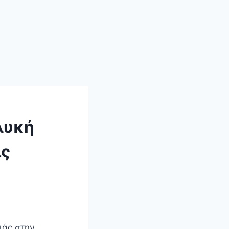
λυκή
ις
ιάς στην