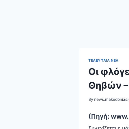
ΤΕΛΕΥΤΑΊΑ ΝΈΑ
Οι φλόγ
Θηβών –
By
news.makedonias.
(Πηγή: www.
Συνεχίζεται η μ