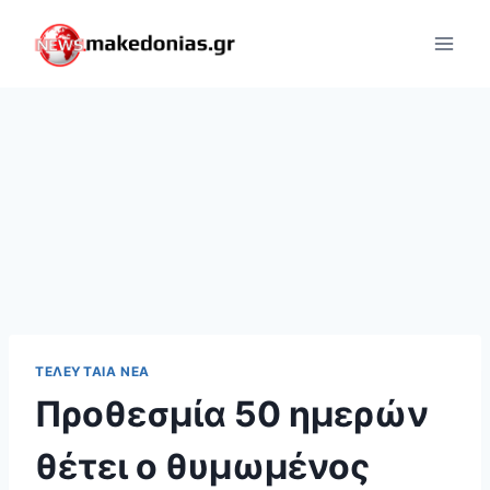
Skip
to
content
ΤΕΛΕΥΤΑΊΑ ΝΈΑ
Προθεσμία 50 ημερών
θέτει ο θυμωμένος