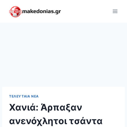
Skip
to
content
ΤΕΛΕΥΤΑΊΑ ΝΈΑ
Χανιά: Άρπαξαν
ανενόχλητοι τσάντα