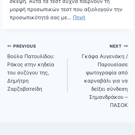
σκέψη. Αυτά τα τεστ συχνά παίρνουν τη
μορφή προσωπικών τεστ που αξιολογούν την
προσωπικότητά σας με…
Πηγή
Πλοήγηση
PREVIOUS
NEXT
άρθρων
Βούλα Πατουλίδου:
Γκάφα Αυγενάκη /
Ράκος στην κηδεία
Παρουσίασε
του συζύγου της,
φωτογραφία από
Δημήτρη
καρναβάλι για να
Ζαρζαβατσίδη
δείξει σύνδεση
Σημανδράκου –
ΠΑΣΟΚ