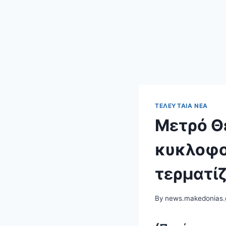
ΤΕΛΕΥΤΑΊΑ ΝΈΑ
Μετρό Θ
κυκλοφο
τερματί
By
news.makedonias.