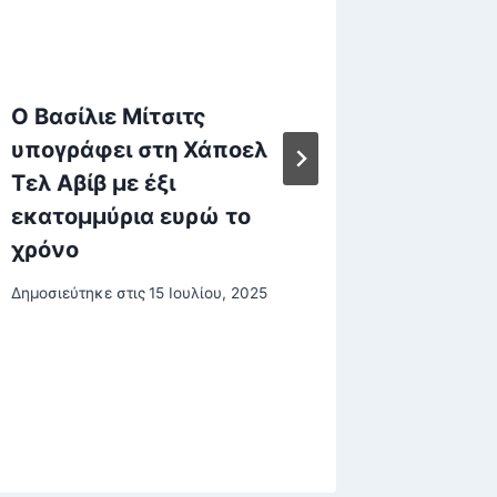
O Βασίλιε Μίτσιτς
Παπαδό
υπογράφει στη Χάποελ
Σαντορ
Τελ Αβίβ με έξι
εξέλιξη
εκατομμύρια ευρώ το
δραστη
χρόνο
όλα τα
Δημοσιεύτηκε στις
15 Ιουλίου, 2025
Δημοσιεύτη
3 Φεβρουα