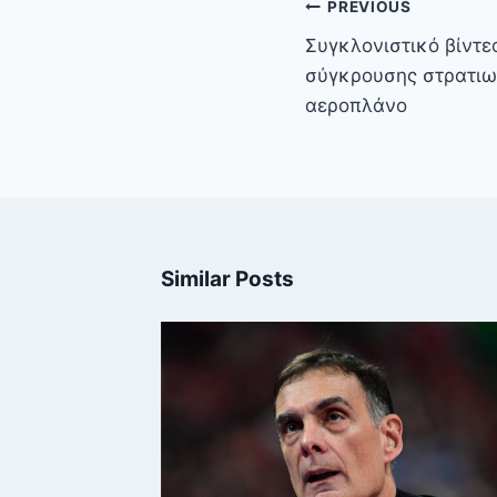
Πλοήγηση
PREVIOUS
άρθρων
Συγκλονιστικό βίντεο
σύγκρουσης στρατιω
αεροπλάνο
Similar Posts