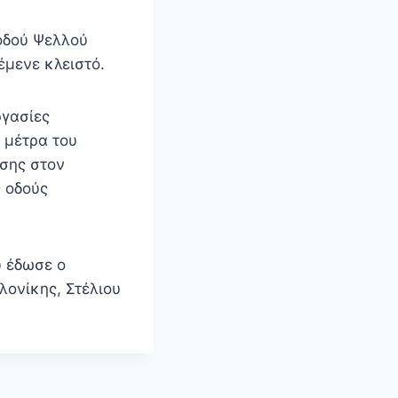
 οδού Ψελλού
έμενε κλειστό.
ργασίες
 μέτρα του
ασης στον
ς οδούς
υ έδωσε ο
ονίκης, Στέλιου