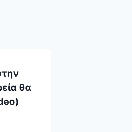
στην
εία θα
deo)