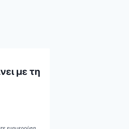
νει με τη
λοτε ευημερούσα