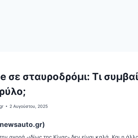
e σε σταυροδρόμι: Τι συμβαί
ρύλο;
gr
2 Αυγούστου, 2025
newsauto.gr)
ην αγορά -ιδίως της Κίνας- δεν είναι καλά. Και η άλ