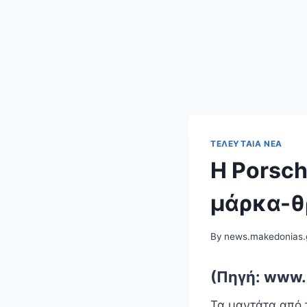
ΤΕΛΕΥΤΑΊΑ ΝΈΑ
Η Porsch
μάρκα-θ
By
news.makedonias.
(Πηγή: www.
Τα μαντάτα από τ