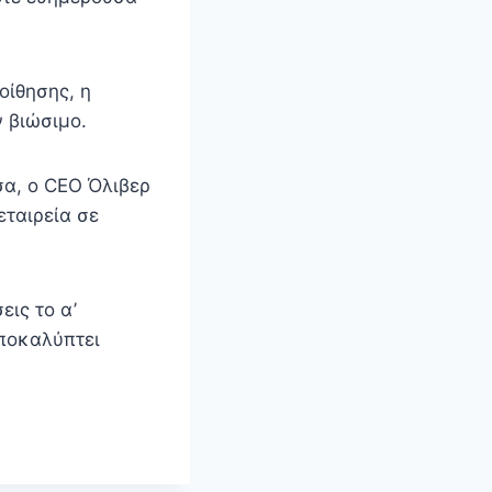
οίθησης, η
ν βιώσιμο.
σα, ο CEO Όλιβερ
εταιρεία σε
εις το α’
αποκαλύπτει