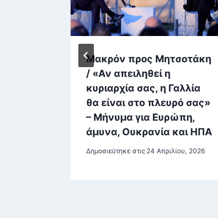
Μακρόν προς Μητσοτάκη
πόρων
/ «Αν απειληθεί η
αμψης
κυριαρχία σας, η Γαλλία
ίχνει
θα είναι στο πλευρό σας»
όμησης
– Μήνυμα για Ευρώπη,
άμυνα, Ουκρανία και ΗΠΑ
βρίου, 2025
Δημοσιεύτηκε στις
24 Απριλίου, 2026