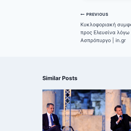
Πλοήγηση
PREVIOUS
άρθρων
Κυκλοφοριακή συμφό
προς Ελευσίνα λόγω 
Ασπρόπυργο | in.gr
Similar Posts