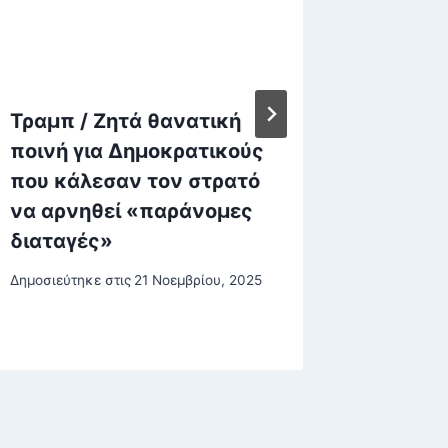
Τραμπ / Ζητά θανατική
Τα πρώ
ποινή για Δημοκρατικούς
εφαρμό
που κάλεσαν τον στρατό
ΗΠΑ-Ιρ
να αρνηθεί «παράνομες
εξαγωγ
διαταγές»
δώρα Τ
Τεχερά
Δημοσιεύτηκε στις
21 Νοεμβρίου, 2025
Δημοσιεύτη