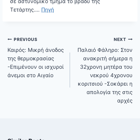
σε αστυνομικό τμήμα το βράδυ της
Τετάρτης….
Πηγή
Πλοήγηση
PREVIOUS
NEXT
άρθρων
Καιρός: Μικρή άνοδος
Παλαιό Φάληρο: Στον
της θερμοκρασίας
ανακριτή σήμερα η
-Επιμένουν οι ισχυροί
32χρονη μητέρα του
άνεμοι στο Αιγαίο
νεκρού 4χρονου
κοριτσιού -Σοκάρει η
απολογία της στις
αρχές