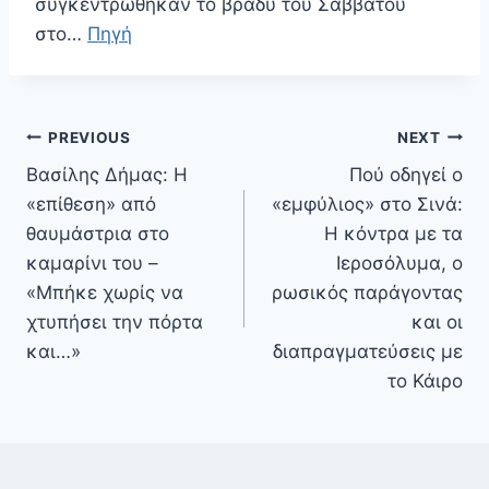
συγκεντρώθηκαν το βράδυ του Σαββάτου
στο…
Πηγή
Πλοήγηση
PREVIOUS
NEXT
άρθρων
Βασίλης Δήμας: Η
Πού οδηγεί ο
«επίθεση» από
«εμφύλιος» στο Σινά:
θαυμάστρια στο
Η κόντρα με τα
καμαρίνι του –
Ιεροσόλυμα, ο
«Μπήκε χωρίς να
ρωσικός παράγοντας
χτυπήσει την πόρτα
και οι
και…»
διαπραγματεύσεις με
το Κάιρο