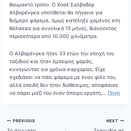
θαυμαστό τρόπο. O Χοσέ Σαλβαδόρ
Αλβαρένγκα υποτίθεται θα πήγαινε για
διήμερο ψάρεμα, όμως κατέληξε χαμένος στη
θάλασσα για συνολικά 15 μήνες, διανύοντας
περισσότερα από 10.000 χιλιόμετρα.
Ο Αλβαρένγκα ήταν 33 ετών την εποχή του
ταξιδιού και ήταν έμπειρος ψαράς,
κυνηγώντας για χρόνια καρχαρίες. Είχε
σχεδιάσει να πάει ψάρεμα με έναν φίλο του,
αλλά επειδή δεν ήταν διαθέσιμος, αποφάσισε
να πάρει μαζί του έναν άπειρο εργάτη,…
Πηγή
Πλοήγηση
PREVIOUS
NEXT
άρθρων
Το άγνωστο
Τραγωδία σε