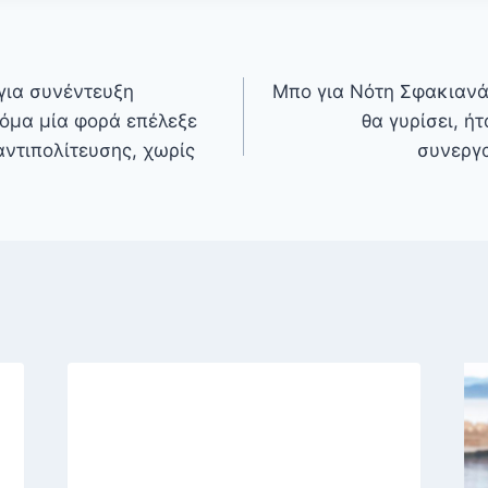
για συνέντευξη
Μπο για Νότη Σφακιανά
όμα μία φορά επέλεξε
θα γυρίσει, ή
αντιπολίτευσης, χωρίς
συνεργα