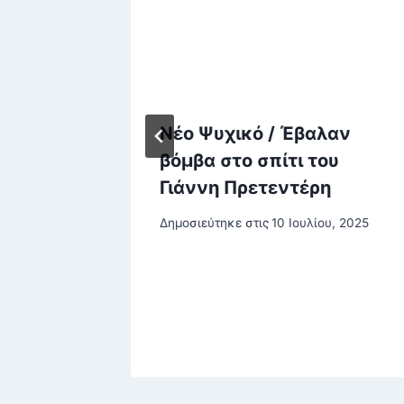
άμεων,
Νέο Ψυχικό / Έβαλαν
βόμβα στο σπίτι του
οι
Γιάννη Πρετεντέρη
 οι
Δημοσιεύτηκε στις
10 Ιουλίου, 2025
υ, όλα
ρίου, 2025