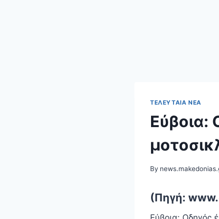
ΤΕΛΕΥΤΑΊΑ ΝΈΑ
Εύβοια: 
μοτοσικ
By
news.makedonias.
(Πηγή: www.
Εύβοια: Οδηγός έ