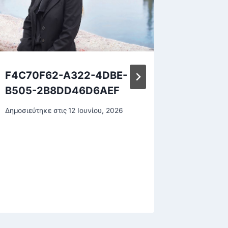
F4C70F62-A322-4DBE-
Μητσοτ
B505-2B8DD46D6AEF
ΟΠΕΚΕΠ
την επ
Δημοσιεύτηκε στις
12 Ιουνίου, 2026
παράν
επιδο
Δημοσιεύτη