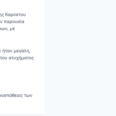
της Καρύστου
ην παρουσία
ρων, με
 ήταν μεγάλη,
 του ατυχήματος
προσπάθειες των